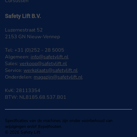
Cursussen
Safety Lift B.V.
Luzernestraat 52
2153 GN Nieuw-Vennep
Tel: +31 (0)252 - 28 5005
Algemeen:
info@safetylift.nl
Sales:
verkoop@safetylift.nl
Service:
werkplaats@safetylift.nl
Onderdelen:
magazijn@safetylift.nl
KvK: 28113354
BTW: NL8185.68.537.B01
Specificaties van de machines zijn onder voorbehoud van
wijzigingen en/of (type)fouten.
© 2026 Safety Lift