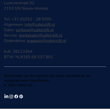
Luzernestraat 52
2153 GN Nieuw-Vennep
Tel: +31 (0)252 - 28 5005
Algemeen:
info@safetylift.nl
Sales:
verkoop@safetylift.nl
Service:
werkplaats@safetylift.nl
Onderdelen:
magazijn@safetylift.nl
KvK: 28113354
BTW: NL8185.68.537.B01
Specificaties van de machines zijn onder voorbehoud van
wijzigingen en/of (type)fouten.
© 2026 Safety Lift