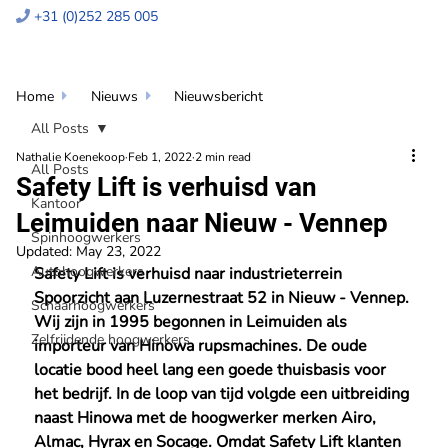
+31 (0)252 285 005

Home
Nieuws
Nieuwsbericht


All Posts
Nathalie Koenekoop
Feb 1, 2022
2 min read
All Posts
Safety Lift is verhuisd van
Kantoor
Leimuiden naar Nieuw - Vennep
Spinhoogwerkers
Updated:
May 23, 2022
Autohoogwerkers
Safety Lift is verhuisd naar industrieterrein 
Spoorzicht aan Luzernestraat 52 in Nieuw - Vennep. 
Schaarhoogwerkers
Wij zijn in 1995 begonnen in Leimuiden als 
Zelfrijdende hoogwerkers
importeur van Hinowa rupsmachines. De oude 
locatie bood heel lang een goede thuisbasis voor 
het bedrijf. In de loop van tijd volgde een uitbreiding 
naast Hinowa met de hoogwerker merken Airo, 
Almac, Hyrax en Socage. Omdat Safety Lift klanten 