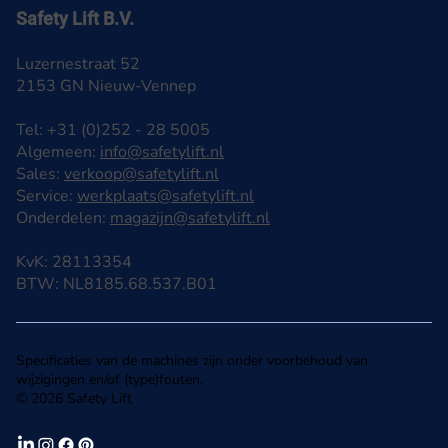
Safety Lift B.V.
Luzernestraat 52
2153 GN Nieuw-Vennep
Tel: +31 (0)252 - 28 5005
Algemeen:
info@safetylift.nl
Sales:
verkoop@safetylift.nl
Service:
werkplaats@safetylift.nl
Onderdelen:
magazijn@safetylift.nl
KvK: 28113354
BTW: NL8185.68.537.B01
Specificaties van de machines zijn onder voorbehoud van
wijzigingen en/of (type)fouten.
© 2026 Safety Lift