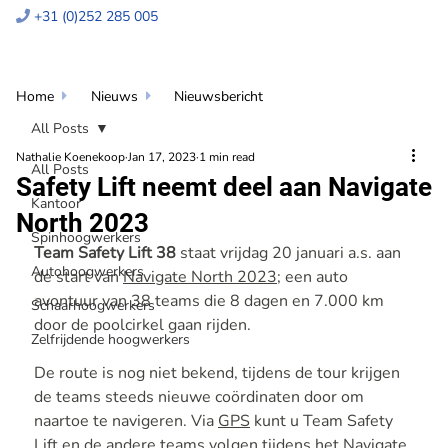
+31 (0)252 285 005

Home
Nieuws
Nieuwsbericht


All Posts
Nathalie Koenekoop
Jan 17, 2023
1 min read
All Posts
Safety Lift neemt deel aan Navigate
Kantoor
North 2023
Spinhoogwerkers
Team Safety Lift 38
 staat vrijdag 20 januari a.s. aan 
Autohoogwerkers
de start van 
Navigate North 2023
; een auto 
avontuur van 38 teams die 8 dagen en 7.000 km 
Schaarhoogwerkers
door de poolcirkel gaan rijden.
Zelfrijdende hoogwerkers
De route is nog niet bekend, tijdens de tour krijgen 
de teams steeds nieuwe coördinaten door om 
naartoe te navigeren. Via 
GPS
 kunt u Team Safety 
Lift en de andere teams volgen tijdens het Navigate 