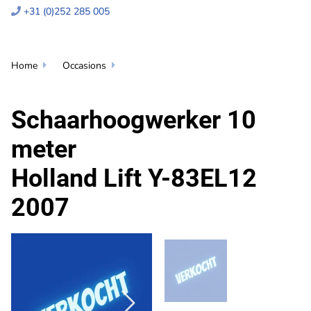
+31 (0)252 285 005

Home
Occasions


Schaarhoogwerker 10
meter
Holland Lift Y-83EL12
2007