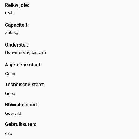
Reikwijdte:
n.v.t.
Capaciteit:
350 kg
Onderstel:
Non-marking banden
Algemene staat:
Goed
Technische staat:
Goed
Optische staat:
Kleur:
Gebruikt
Gebruiksuren:
472