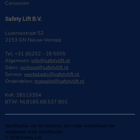
Cursussen
Safety Lift B.V.
Luzernestraat 52
2153 GN Nieuw-Vennep
Tel: +31 (0)252 - 28 5005
Algemeen:
info@safetylift.nl
Sales:
verkoop@safetylift.nl
Service:
werkplaats@safetylift.nl
Onderdelen:
magazijn@safetylift.nl
KvK: 28113354
BTW: NL8185.68.537.B01
Specificaties van de machines zijn onder voorbehoud van
wijzigingen en/of (type)fouten.
© 2026 Safety Lift