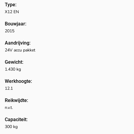
Type:
X12 EN
Bouwjaar:
2015
Aandrijving:
24V accu pakket
Gewicht:
1.430 kg
Werkhoogte:
12.1
Reikwijdte:
n.v.t.
Capaciteit:
300 kg