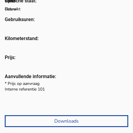
Optische staat:
Kleur:
Blauw
Gebruikt
Gebruiksuren:
Kilometerstand:
Prijs:
Aanvullende informatie:
* Prijs op aanvraag
Interne referentie 101
Downloads