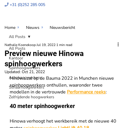
+31 (0)252 285 005

Home
Nieuws
Nieuwsbericht


All Posts
Nathalie Koenekoop
Jul 19, 2022
1 min read
All Posts
Preview nieuwe Hinowa
Kantoor
spinhoogwerkers
Spinhoogwerkers
Updated:
Oct 21, 2022
Autohoogwerkers
Hinowa zal op de Bauma 2022 in Munchen nieuwe 
spinhoogwerkers onthullen, waaronder twee 
Schaarhoogwerkers
modellen in de vertrouwde 
Performance reeks
:
Zelfrijdende hoogwerkers
40 meter spinhoogwerker
Hinowa verhoogt het werkbereik met de nieuwe 40 