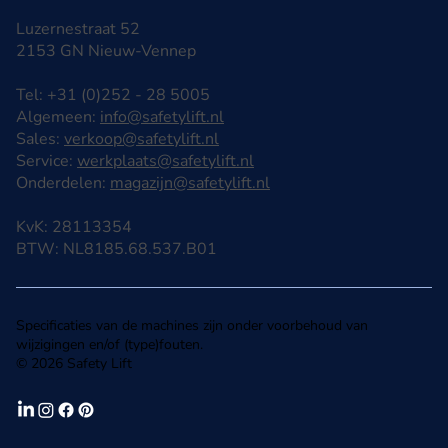
Luzernestraat 52
2153 GN Nieuw-Vennep
Tel: +31 (0)252 - 28 5005
Algemeen:
info@safetylift.nl
Sales:
verkoop@safetylift.nl
Service:
werkplaats@safetylift.nl
Onderdelen:
magazijn@safetylift.nl
KvK: 28113354
BTW: NL8185.68.537.B01
Specificaties van de machines zijn onder voorbehoud van
wijzigingen en/of (type)fouten.
© 2026 Safety Lift