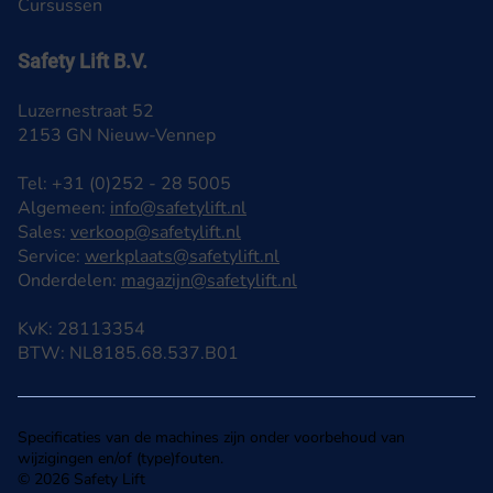
Cursussen
Safety Lift B.V.
Luzernestraat 52
2153 GN Nieuw-Vennep
Tel: +31 (0)252 - 28 5005
Algemeen:
info@safetylift.nl
Sales:
verkoop@safetylift.nl
Service:
werkplaats@safetylift.nl
Onderdelen:
magazijn@safetylift.nl
KvK: 28113354
BTW: NL8185.68.537.B01
Specificaties van de machines zijn onder voorbehoud van
wijzigingen en/of (type)fouten.
© 2026 Safety Lift