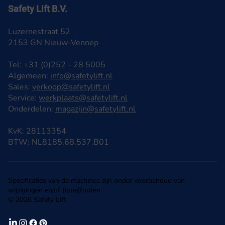
Safety Lift B.V.
Luzernestraat 52
2153 GN Nieuw-Vennep
Tel: +31 (0)252 - 28 5005
Algemeen:
info@safetylift.nl
Sales:
verkoop@safetylift.nl
Service:
werkplaats@safetylift.nl
Onderdelen:
magazijn@safetylift.nl
KvK: 28113354
BTW: NL8185.68.537.B01
Specificaties van de machines zijn onder voorbehoud van
wijzigingen en/of (type)fouten.
© 2026 Safety Lift