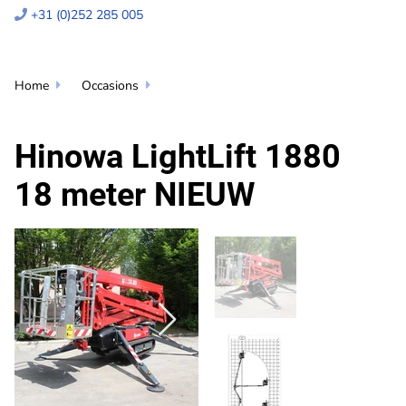
+31 (0)252 285 005

Home
Occasions


Hinowa LightLift 1880
18 meter NIEUW