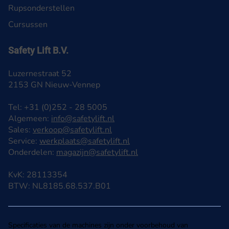
Rupsonderstellen
Cursussen
Safety Lift B.V.
Luzernestraat 52
2153 GN Nieuw-Vennep
Tel: +31 (0)252 - 28 5005
Algemeen:
info@safetylift.nl
Sales:
verkoop@safetylift.nl
Service:
werkplaats@safetylift.nl
Onderdelen:
magazijn@safetylift.nl
KvK: 28113354
BTW: NL8185.68.537.B01
Specificaties van de machines zijn onder voorbehoud van