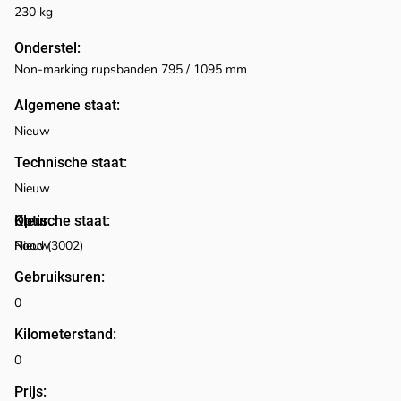
230 kg
Onderstel:
Non-marking rupsbanden 795 / 1095 mm
Algemene staat:
Nieuw
Technische staat:
Nieuw
Optische staat:
Kleur:
Rood (3002)
Nieuw
Gebruiksuren:
0
Kilometerstand:
0
Prijs: