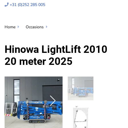
+31 (0)252 285 005

Home
Occasions


Hinowa LightLift 2010
20 meter 2025