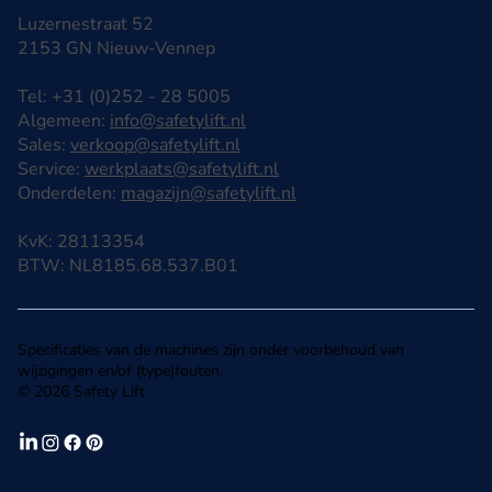
Luzernestraat 52
2153 GN Nieuw-Vennep
Tel: +31 (0)252 - 28 5005
Algemeen:
info@safetylift.nl
Sales:
verkoop@safetylift.nl
Service:
werkplaats@safetylift.nl
Onderdelen:
magazijn@safetylift.nl
KvK: 28113354
BTW: NL8185.68.537.B01
Specificaties van de machines zijn onder voorbehoud van
wijzigingen en/of (type)fouten.
© 2026 Safety Lift