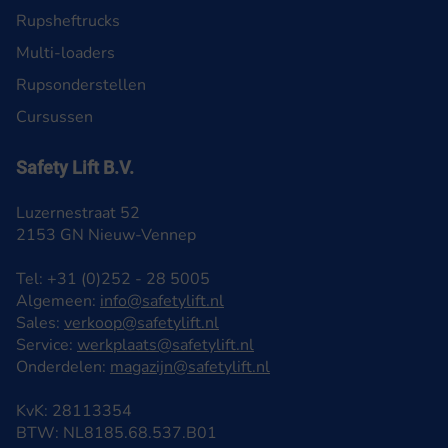
Rupsheftrucks
Multi-loaders
Rupsonderstellen
Cursussen
Safety Lift B.V.
Luzernestraat 52
2153 GN Nieuw-Vennep
Tel: +31 (0)252 - 28 5005
Algemeen:
info@safetylift.nl
Sales:
verkoop@safetylift.nl
Service:
werkplaats@safetylift.nl
Onderdelen:
magazijn@safetylift.nl
KvK: 28113354
BTW: NL8185.68.537.B01