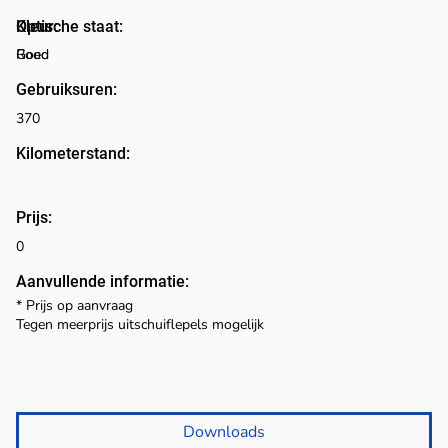
Optische staat:
Kleur:
Rood
Goed
Gebruiksuren:
370
Kilometerstand:
Prijs:
0
Aanvullende informatie:
* Prijs op aanvraag
Tegen meerprijs uitschuiflepels mogelijk
Downloads