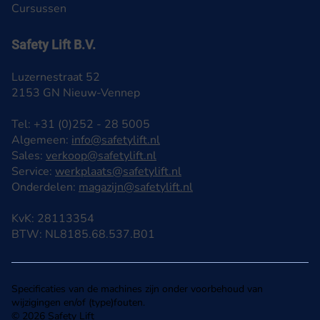
Cursussen
Safety Lift B.V.
Luzernestraat 52
2153 GN Nieuw-Vennep
Tel: +31 (0)252 - 28 5005
Algemeen:
info@safetylift.nl
Sales:
verkoop@safetylift.nl
Service:
werkplaats@safetylift.nl
Onderdelen:
magazijn@safetylift.nl
KvK: 28113354
BTW: NL8185.68.537.B01
Specificaties van de machines zijn onder voorbehoud van
wijzigingen en/of (type)fouten.
© 2026 Safety Lift