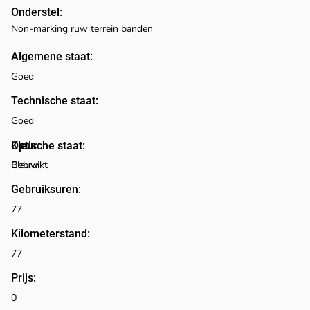
Onderstel:
Non-marking ruw terrein banden
Algemene staat:
Goed
Technische staat:
Goed
Optische staat:
Kleur:
Blauw
Gebruikt
Gebruiksuren:
77
Kilometerstand:
77
Prijs:
0