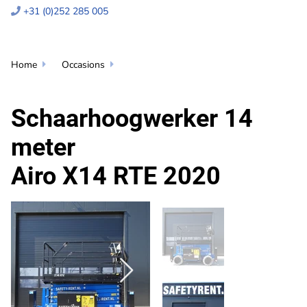
+31 (0)252 285 005

Home
Occasions


Schaarhoogwerker 14
meter
Airo X14 RTE 2020