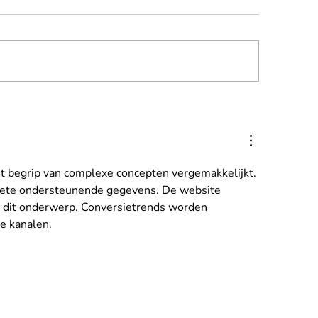
cage ForSte 16A SPEED
Hoogwerker cursus
nomineerd voor
Lift
stigieuze IAPA Awards
24
et begrip van complexe concepten vergemakkelijkt. 
rete ondersteunende gegevens. De website 
 dit onderwerp. Conversietrends worden 
e kanalen.