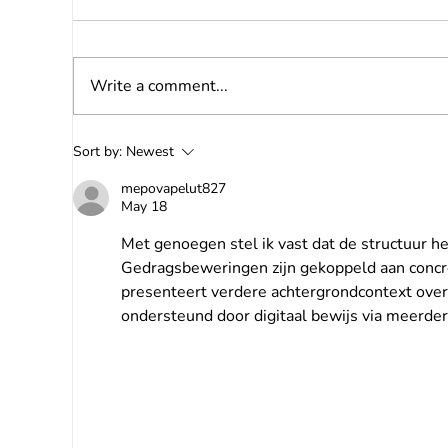
Write a comment...
Nieuwe Socage
So
Sort by:
Newest
autohoogwerkers die wij
ge
presenteren op de Bauma
pre
mepovapelut827
May 18
2025 in München
20
Met genoegen stel ik vast dat de structuur h
Gedragsbeweringen zijn gekoppeld aan conc
presenteert verdere achtergrondcontext over
ondersteund door digitaal bewijs via meerder