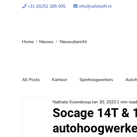
+31 (0)252 285 005
info@safetylift.nl


Home
Nieuws
Nieuwsbericht


All Posts
Kantoor
Spinhoogwerkers
Autoh
Nathalie Koenekoop
Jan 30, 2023
1 min read
Socage 14T & 
autohoogwerker