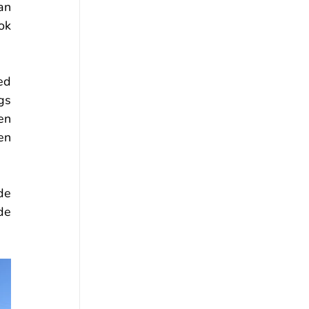
n 
k 
d 
s 
n 
n 
e 
e 