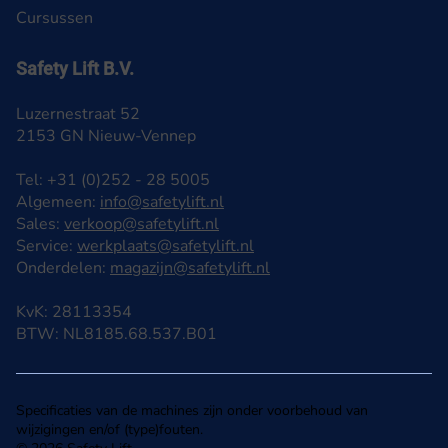
Cursussen
Safety Lift B.V.
Luzernestraat 52
2153 GN Nieuw-Vennep
Tel: +31 (0)252 - 28 5005
Algemeen:
info@safetylift.nl
Sales:
verkoop@safetylift.nl
Service:
werkplaats@safetylift.nl
Onderdelen:
magazijn@safetylift.nl
KvK: 28113354
BTW: NL8185.68.537.B01
Specificaties van de machines zijn onder voorbehoud van
wijzigingen en/of (type)fouten.