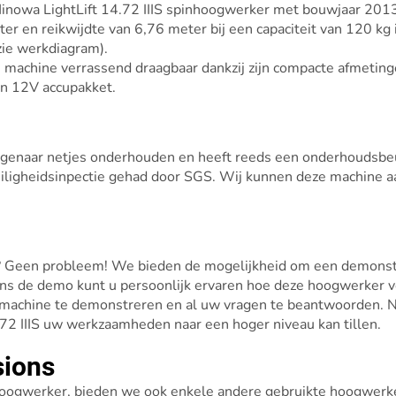
Hinowa LightLift 14.72 IIIS spinhoogwerker met bouwjaar 2013
 en reikwijdte van 6,76 meter bij een capaciteit van 120 kg
zie werkdiagram).
e machine verrassend draagbaar dankzij zijn compacte afmeting
en 12V accupakket.
 eigenaar netjes onderhouden en heeft reeds een onderhoudsbe
eiligheidsinpectie gehad door SGS. Wij kunnen deze machine 
ien? Geen probleem! We bieden de mogelijkheid om een demonstr
ns de demo kunt u persoonlijk ervaren hoe deze hoogwerker vo
e machine te demonstreren en al uw vragen te beantwoorden.
.72 IIIS uw werkzaamheden naar een hoger niveau kan tillen.
sions
hoogwerker, bieden we ook enkele andere gebruikte hoogwerke