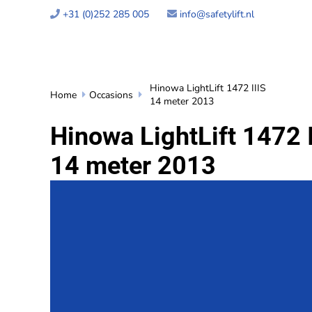
+31 (0)252 285 005
info@safetylift.nl


Hinowa LightLift 1472 IIIS
Home
Occasions


14 meter 2013
Hinowa LightLift 1472 I
14 meter 2013