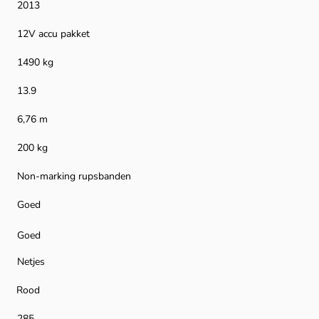
2013
12V accu pakket
1490 kg
13.9
6,76 m
200 kg
Non-marking rupsbanden
Goed
Goed
Netjes
Rood
285