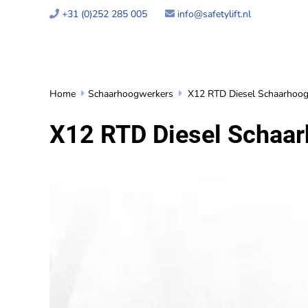
+31 (0)252 285 005
info@safetylift.nl


Home
Schaarhoogwerkers
X12 RTD Diesel Schaarhoo


X12 RTD Diesel Schaa