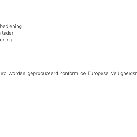
 bediening
 lader
iening
an Airo worden geproduceerd conform de Europese Veiligheid