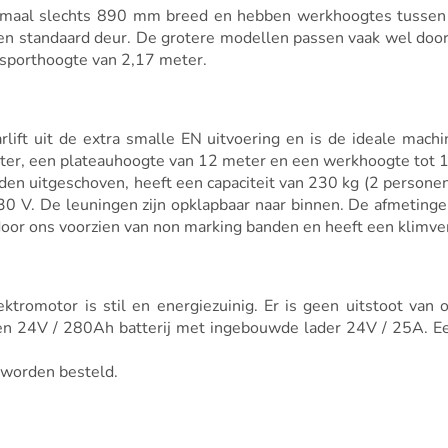
n allemaal slechts 890 mm breed en hebben werkhoogtes tuss
en standaard deur. De grotere modellen passen vaak wel do
sporthoogte van 2,17 meter.
lift uit de extra smalle EN uitvoering en is de ideale mac
ter, een plateauhoogte van 12 meter en een werkhoogte tot 
n uitgeschoven, heeft een capaciteit van 230 kg (2 personen
230 V. De leuningen zijn opklapbaar naar binnen. De afmeti
door ons voorzien van non marking banden en heeft een klimv
lektromotor is stil en energiezuinig. Er is geen uitstoot v
n 24V / 280Ah batterij met ingebouwde lader 24V / 25A. Een k
 worden besteld.