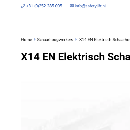
+31 (0)252 285 005
info@safetylift.nl


Home
Schaarhoogwerkers
X14 EN Elektrisch Schaarh


X14 EN Elektrisch Sch