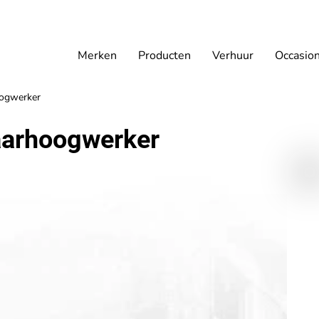
Merken
Producten
Verhuur
Occasio
oogwerker
aarhoogwerker