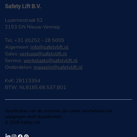
Safety Lift B.V.
Luzernestraat 52
2153 GN Nieuw-Vennep
Tel: +31 (0)252 - 28 5005
Algemeen:
info@safetylift.nl
Sales:
verkoop@safetylift.nl
Service:
werkplaats@safetylift.nl
Onderdelen:
magazijn@safetylift.nl
KvK: 28113354
BTW: NL8185.68.537.B01
Specificaties van de machines zijn onder voorbehoud van
wijzigingen en/of (type)fouten.
© 2026 Safety Lift