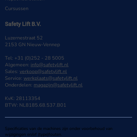
Cursussen
Safety Lift B.V.
Luzernestraat 52
2153 GN Nieuw-Vennep
Tel: +31 (0)252 - 28 5005
Algemeen:
info@safetylift.nl
Sales:
verkoop@safetylift.nl
Service:
werkplaats@safetylift.nl
Onderdelen:
magazijn@safetylift.nl
KvK: 28113354
BTW: NL8185.68.537.B01
Specificaties van de machines zijn onder voorbehoud van
wijzigingen en/of (type)fouten.