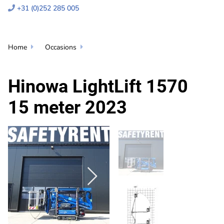
+31 (0)252 285 005

Home
Occasions


Hinowa LightLift 1570
15 meter 2023