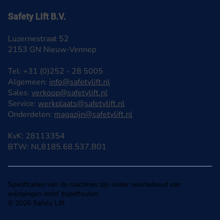
Safety Lift B.V.
Luzernestraat 52
2153 GN Nieuw-Vennep
Tel: +31 (0)252 - 28 5005
Algemeen:
info@safetylift.nl
Sales:
verkoop@safetylift.nl
Service:
werkplaats@safetylift.nl
Onderdelen:
magazijn@safetylift.nl
KvK: 28113354
BTW: NL8185.68.537.B01
Specificaties van de machines zijn onder voorbehoud van
wijzigingen en/of (type)fouten.
© 2026 Safety Lift