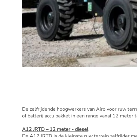
De zelfrijdende hoogwerkers van Airo voor ruw terr
of batterij accu pakket in een range vanaf 12 meter 
A12 JRTD – 12 meter - diesel
De A12 JRTD is de kleinste ruw terrein zelfrijder 