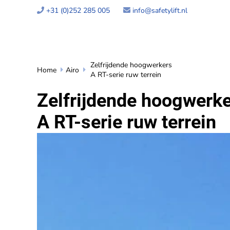
+31 (0)252 285 005
info@safetylift.nl


Zelfrijdende hoogwerkers
Home
Airo


A RT-serie ruw terrein
Zelfrijdende hoogwerk
A RT-serie ruw terrein