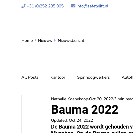
+31 (0)252 285 005
info@safetylift.nl


Home
Nieuws
Nieuwsbericht


All Posts
Kantoor
Spinhoogwerkers
Autoh
Nathalie Koenekoop
Oct 20, 2022
3 min rea
Bauma 2022
Updated:
Oct 24, 2022
De Bauma 2022 wordt gehouden van